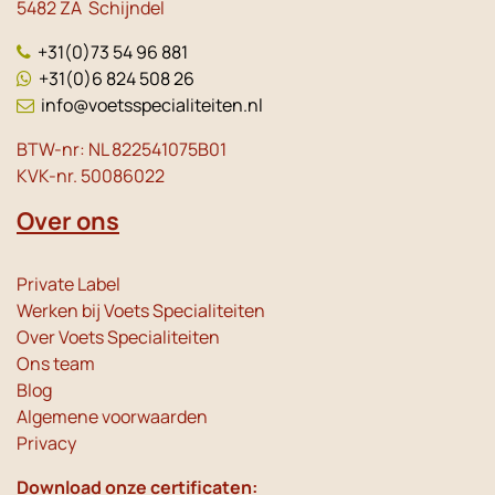
5482 ZA Schijndel
+31(0)73 54 96 881
+31(0)6 824 508 26
info@voetsspecialiteiten.nl
BTW-nr: NL 822541075B01
KVK-nr. 50086022
Over ons
Private Label
Werken bij Voets Specialiteiten
Over Voets Specialiteiten
Ons team
Blog
Algemene voorwaarden
Privacy
Download onze certificaten: