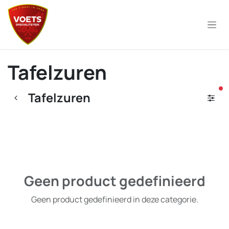
Overslaan naar inhoud
Tafelzuren
ac
Tafelzuren
Geen product gedefinieerd
Geen product gedefinieerd in deze categorie.