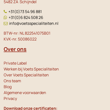
5482 ZA Schijndel
+31(0)73 54 96 881
+31(0)6 824 508 26
info@voetsspecialiteiten.nl
BTW-nr: NL 822541075B01
KVK-nr. 50086022
Over ons
Private Label
Werken bij Voets Specialiteiten
Over Voets Specialiteiten
Ons team
Blog
Algemene voorwaarden
Privacy
Download onze certificaten: