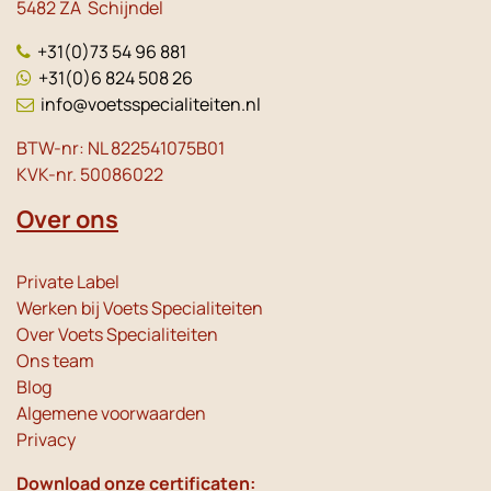
5482 ZA Schijndel
+31(0)73 54 96 881
+31(0)6 824 508 26
info@voetsspecialiteiten.nl
BTW-nr: NL 822541075B01
KVK-nr. 50086022
Over ons
Private Label
Werken bij Voets Specialiteiten
Over Voets Specialiteiten
Ons team
Blog
Algemene voorwaarden
Privacy
Download onze certificaten: