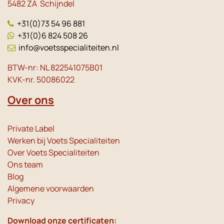
5482 ZA Schijndel
+31(0)73 54 96 881
+31(0)6 824 508 26
info@voetsspecialiteiten.nl
BTW-nr: NL 822541075B01
KVK-nr. 50086022
Over ons
Private Label
Werken bij Voets Specialiteiten
Over Voets Specialiteiten
Ons team
Blog
Algemene voorwaarden
Privacy
Download onze certificaten: