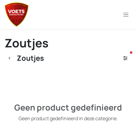
Overslaan naar inhoud
Zoutjes
ac
Zoutjes
Geen product gedefinieerd
Geen product gedefinieerd in deze categorie.