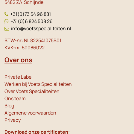
5482 ZA Schijndel
+31(0)73 54 96 881
+31(0)6 824 508 26
info@voetsspecialiteiten.nl
BTW-nr: NL 822541075B01
KVK-nr. 50086022
Over ons
Private Label
Werken bij Voets Specialiteiten
Over Voets Specialiteiten
Ons team
Blog
Algemene voorwaarden
Privacy
Download onze certificaten: