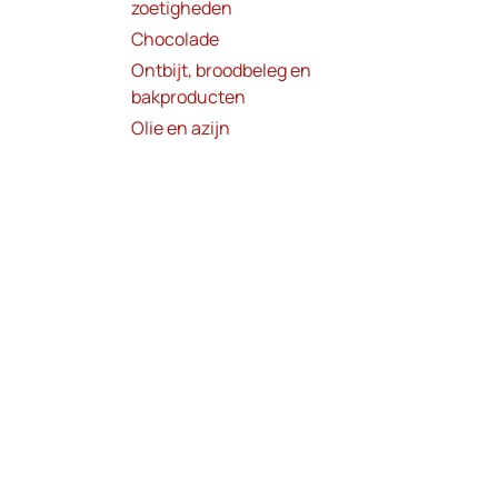
zoetigheden
Chocolade
Ontbijt, broodbeleg en
bakproducten
Olie en azijn
Dranken
Non food
Contact
Ove
Voets Specialiteiten
Privat