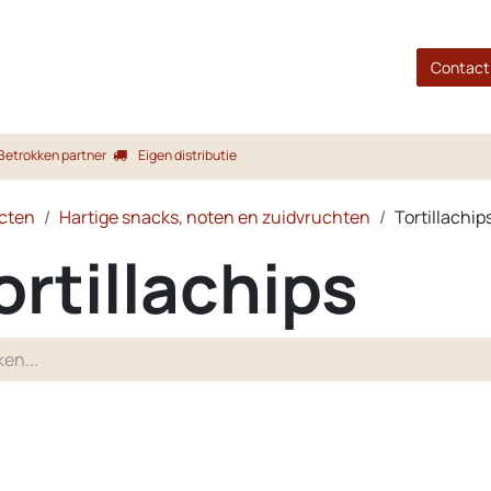
gina
Shop
Merken
Blog
Over ons
Service
Contact
Betrokken partner
Eigen distributie
cten
Hartige snacks, noten en zuidvruchten
Tortillachip
ortillachips