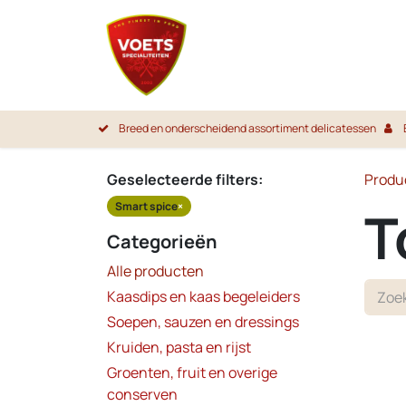
Overslaan naar inhoud
Startpa
Breed en onderscheidend assortiment delicatessen
Geselecteerde filters:
Produ
Smart spice
×
T
Categorieën
Alle producten
Kaasdips en kaas begeleiders
Soepen, sauzen en dressings
Kruiden, pasta en rijst
Groenten, fruit en overige
conserven