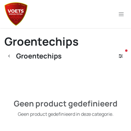
Overslaan naar inhoud
Groentechips
ac
Groentechips
Geen product gedefinieerd
Geen product gedefinieerd in deze categorie.