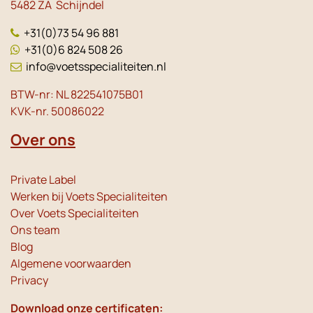
5482 ZA Schijndel
+31(0)73 54 96 881
+31(0)6 824 508 26
info@voetsspecialiteiten.nl
BTW-nr: NL 822541075B01
KVK-nr. 50086022
Over ons
Private Label
Werken bij Voets Specialiteiten
Over Voets Specialiteiten
Ons team
Blog
Algemene voorwaarden
Privacy
Download onze certificaten: