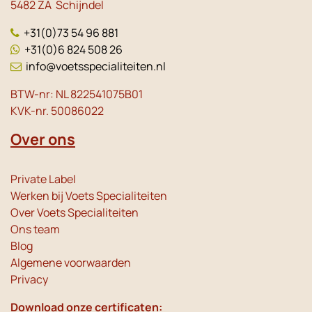
5482 ZA Schijndel
+31(0)73 54 96 881
+31(0)6 824 508 26
info@voetsspecialiteiten.nl
BTW-nr: NL 822541075B01
KVK-nr. 50086022
Over ons
Private Label
Werken bij Voets Specialiteiten
Over Voets Specialiteiten
Ons team
Blog
Algemene voorwaarden
Privacy
Download onze certificaten: