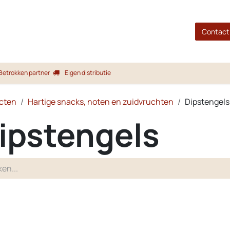
gina
Shop
Merken
Blog
Over ons
Service
Contact
Betrokken partner
Eigen distributie
cten
Hartige snacks, noten en zuidvruchten
Dipstengels
ipstengels