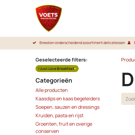
Overslaan naar inhoud
Startpa
Breed en onderscheidend assortiment delicatessen
Geselecteerde filters:
Produ
I Just Love Breakfast
×
D
Categorieën
Alle producten
Kaasdips en kaas begeleiders
Soepen, sauzen en dressings
Kruiden, pasta en rijst
Groenten, fruit en overige
conserven