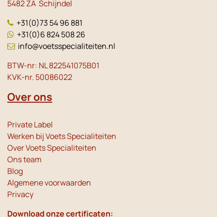
5482 ZA Schijndel
+31(0)73 54 96 881
+31(0)6 824 508 26
info@voetsspecialiteiten.nl
BTW-nr: NL 822541075B01
KVK-nr. 50086022
Over ons
Private Label
Werken bij Voets Specialiteiten
Over Voets Specialiteiten
Ons team
Blog
Algemene voorwaarden
Privacy
Download onze certificaten: