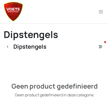
Overslaan naar inhoud
Dipstengels
ac
Dipstengels
Geen product gedefinieerd
Geen product gedefinieerd in deze categorie.