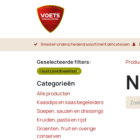
Overslaan naar inhoud
Startpa
Breed en onderscheidend assortiment delicatessen
Geselecteerde filters:
Produ
I Just Love Breakfast
×
N
Categorieën
Alle producten
Kaasdips en kaas begeleiders
Soepen, sauzen en dressings
Kruiden, pasta en rijst
Groenten, fruit en overige
conserven