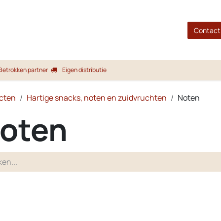
gina
Shop
Merken
Blog
Over ons
Service
Contact
Betrokken partner
Eigen distributie
cten
Hartige snacks, noten en zuidvruchten
Noten
oten