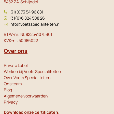
5482 ZA Schijndel
+31(0)73 54 96 881
+31(0)6 824 508 26
info@voetsspecialiteiten.nl
BTW-nr: NL 822541075B01
KVK-nr. 50086022
Over ons
Private Label
Werken bij Voets Specialiteiten
Over Voets Specialiteiten
Ons team
Blog
Algemene voorwaarden
Privacy
Download onze certificaten: