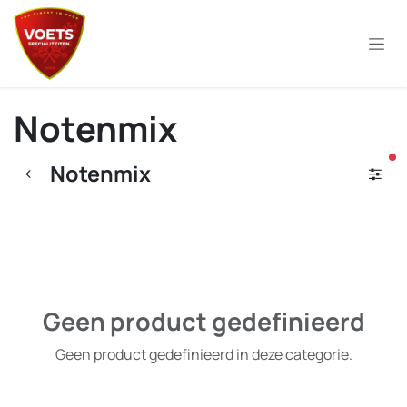
Overslaan naar inhoud
Notenmix
ac
Notenmix
Geen product gedefinieerd
Geen product gedefinieerd in deze categorie.