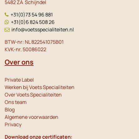
5482 ZA Schijndel
+31(0)73 54 96 881
+31(0)6 824 508 26
info@voetsspecialiteiten.nl
BTW-nr: NL 822541075B01
KVK-nr. 50086022
Over ons
Private Label
Werken bij Voets Specialiteiten
Over Voets Specialiteiten
Ons team
Blog
Algemene voorwaarden
Privacy
Download onze certificaten: