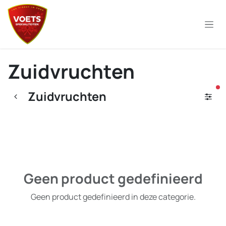
Overslaan naar inhoud
Zuidvruchten
ac
Zuidvruchten
Geen product gedefinieerd
Geen product gedefinieerd in deze categorie.