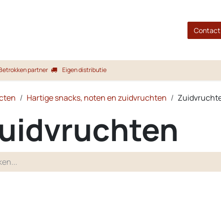
gina
Shop
Merken
Blog
Over ons
Service
Contact
Betrokken partner
Eigen distributie
cten
Hartige snacks, noten en zuidvruchten
Zuidvrucht
uidvruchten