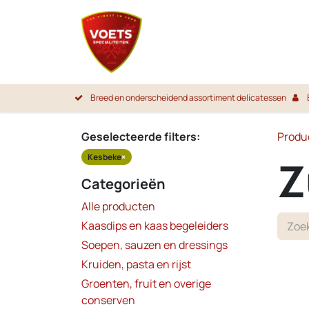
Overslaan naar inhoud
Startpa
Breed en onderscheidend assortiment delicatessen
Geselecteerde filters:
Produ
Kesbeke
×
Z
Categorieën
Alle producten
Kaasdips en kaas begeleiders
Soepen, sauzen en dressings
Kruiden, pasta en rijst
Groenten, fruit en overige
conserven