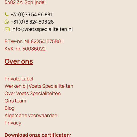
5482 ZA Schijndel
+31(0)73 54 96 881
+31(0)6 824 508 26
info@voetsspecialiteiten.nl
BTW-nr: NL 822541075B01
KVK-nr. 50086022
Over ons
Private Label
Werken bij Voets Specialiteiten
Over Voets Specialiteiten
Ons team
Blog
Algemene voorwaarden
Privacy
Download onze certificaten: