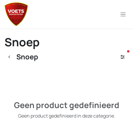
Overslaan naar inhoud
Snoep
ac
Snoep
Geen product gedefinieerd
Geen product gedefinieerd in deze categorie.