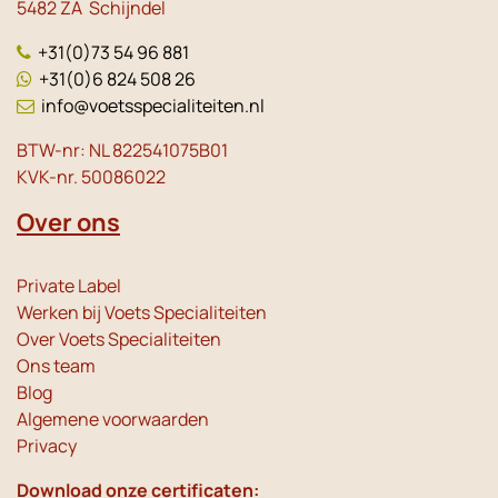
5482 ZA Schijndel
+31(0)73 54 96 881
+31(0)6 824 508 26
info@voetsspecialiteiten.nl
BTW-nr: NL 822541075B01
KVK-nr. 50086022
Over ons
Private Label
Werken bij Voets Specialiteiten
Over Voets Specialiteiten
Ons team
Blog
Algemene voorwaarden
Privacy
Download onze certificaten: