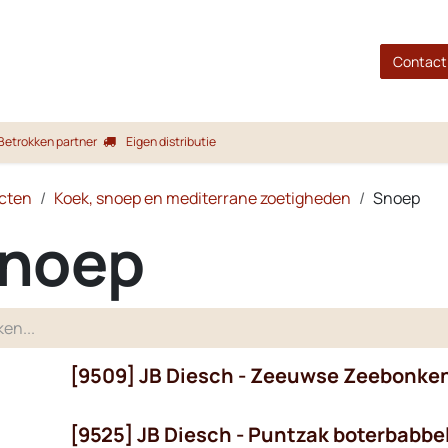
gina
Shop
Merken
Blog
Over ons
Service
Contact
Betrokken partner
Eigen distributie
cten
Koek, snoep en mediterrane zoetigheden
Snoep
noep
[9509] JB Diesch - Zeeuwse Zeebonke
[9525] JB Diesch - Puntzak boterbabbe