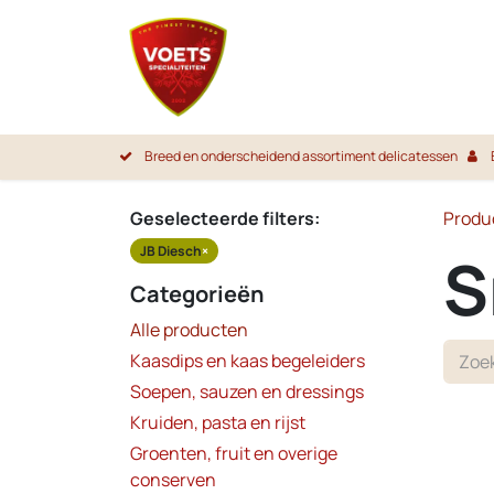
Overslaan naar inhoud
Startpa
Breed en onderscheidend assortiment delicatessen
Geselecteerde filters:
Produ
JB Diesch
×
S
Categorieën
Alle producten
Kaasdips en kaas begeleiders
Soepen, sauzen en dressings
Kruiden, pasta en rijst
Groenten, fruit en overige
conserven