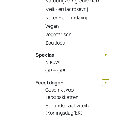
Natuurlijke ingrediënten
Melk- en lactosevrij
Noten- en pindavrij
Vegan
Vegetarisch
Zoutloos
Speciaal
▼
Nieuw!
OP = OP!
Feestdagen
▼
Geschikt voor
kerstpakketten
Hollandse activiteiten
(Koningsdag/EK)
Kerst
Moederdag