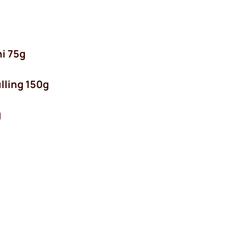
ni 75g
lling 150g
g