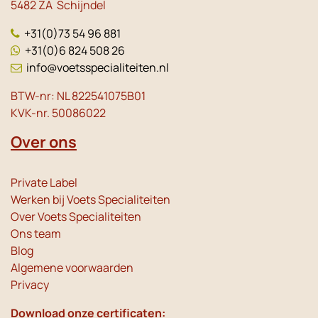
5482 ZA Schijndel
+31(0)73 54 96 881
+31(0)6 824 508 26
info@voetsspecialiteiten.nl
BTW-nr: NL 822541075B01
KVK-nr. 50086022
Over ons
Private Label
Werken bij Voets Specialiteiten
Over Voets Specialiteiten
Ons team
Blog
Algemene voorwaarden
Privacy
Download onze certificaten: