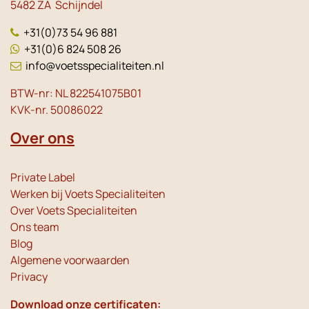
5482 ZA Schijndel
+31(0)73 54 96 881
+31(0)6 824 508 26
info@voetsspecialiteiten.nl
BTW-nr: NL 822541075B01
KVK-nr. 50086022
Over ons
Private Label
Werken bij Voets Specialiteiten
Over Voets Specialiteiten
Ons team
Blog
Algemene voorwaarden
Privacy
Download onze certificaten: