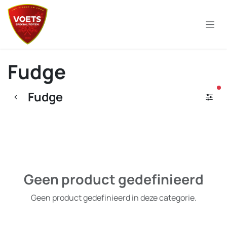
Overslaan naar inhoud
Fudge
ac
Fudge
Geen product gedefinieerd
Geen product gedefinieerd in deze categorie.