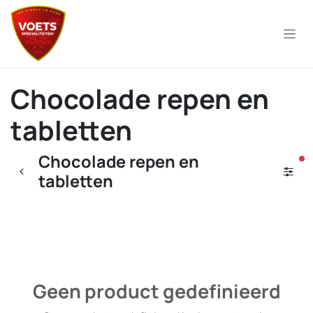
Overslaan naar inhoud
Chocolade repen en
tabletten
Chocolade repen en
ac
tabletten
Geen product gedefinieerd