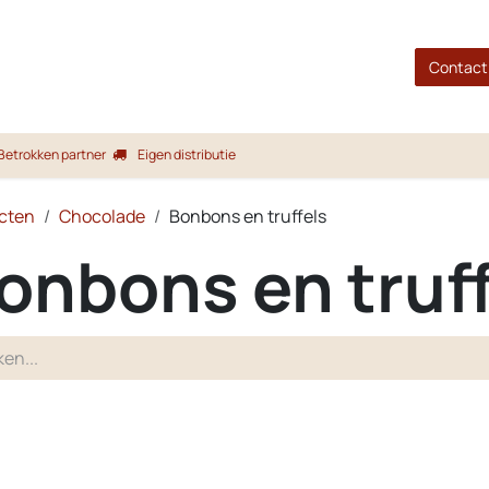
gina
Shop
Merken
Blog
Over ons
Service
Contact
Betrokken partner
Eigen distributie
cten
Chocolade
Bonbons en truffels
onbons en truff