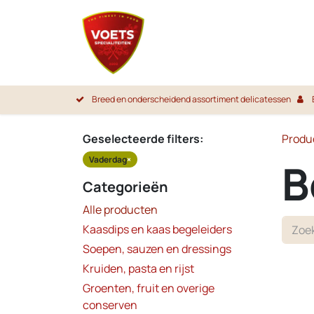
Overslaan naar inhoud
Startpa
Breed en onderscheidend assortiment delicatessen
Geselecteerde filters:
Produ
Vaderdag
×
B
Categorieën
Alle producten
Kaasdips en kaas begeleiders
Soepen, sauzen en dressings
Kruiden, pasta en rijst
Groenten, fruit en overige
conserven