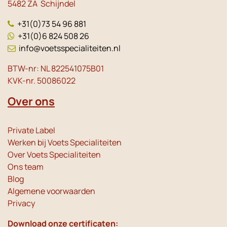
5482 ZA Schijndel
+31(0)73 54 96 881
+31(0)6 824 508 26
info@voetsspecialiteiten.nl
BTW-nr: NL 822541075B01
KVK-nr. 50086022
Over ons
Private Label
Werken bij Voets Specialiteiten
Over Voets Specialiteiten
Ons team
Blog
Algemene voorwaarden
Privacy
Download onze certificaten: