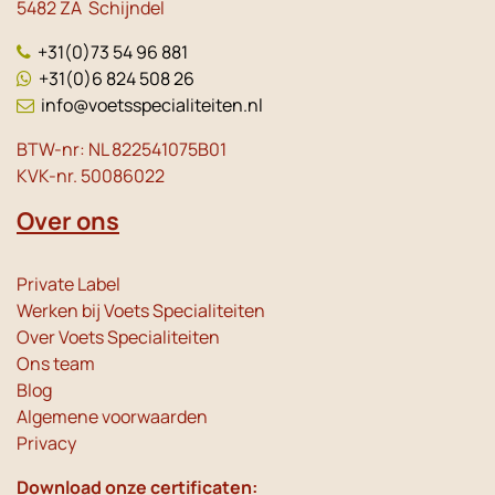
5482 ZA Schijndel
+31(0)73 54 96 881
+31(0)6 824 508 26
info@voetsspecialiteiten.nl
BTW-nr: NL 822541075B01
KVK-nr. 50086022
Over ons
Private Label
Werken bij Voets Specialiteiten
Over Voets Specialiteiten
Ons team
Blog
Algemene voorwaarden
Privacy
Download onze certificaten: