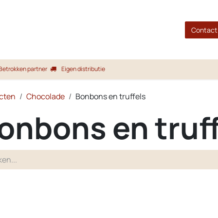
gina
Shop
Merken
Blog
Over ons
Service
Contact
Betrokken partner
Eigen distributie
cten
Chocolade
Bonbons en truffels
onbons en truff