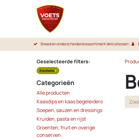
Overslaan naar inhoud
Startpa
Breed en onderscheidend assortiment delicatessen
Geselecteerde filters:
Produ
Kesbeke
×
B
Categorieën
Alle producten
Kaasdips en kaas begeleiders
Soepen, sauzen en dressings
Kruiden, pasta en rijst
Groenten, fruit en overige
conserven