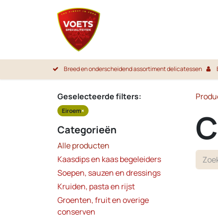
Overslaan naar inhoud
Startpa
Breed en onderscheidend assortiment delicatessen
Geselecteerde filters:
Produ
Eiroem
×
C
Categorieën
Alle producten
Kaasdips en kaas begeleiders
Soepen, sauzen en dressings
Kruiden, pasta en rijst
Groenten, fruit en overige
conserven