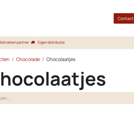
gina
Shop
Merken
Blog
Over ons
Service
Contact
Betrokken partner
Eigen distributie
cten
Chocolade
Chocolaatjes
hocolaatjes