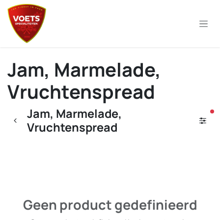
Overslaan naar inhoud
Jam, Marmelade,
Vruchtenspread
Jam, Marmelade,
ac
Vruchtenspread
Geen product gedefinieerd