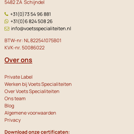
5482 ZA Schijndel
+31(0)73 54 96 881
+31(0)6 824 508 26
info@voetsspecialiteiten.nl
BTW-nr: NL 822541075B01
KVK-nr. 50086022
Over ons
Private Label
Werken bij Voets Specialiteiten
Over Voets Specialiteiten
Ons team
Blog
Algemene voorwaarden
Privacy
Download onze certificaten: