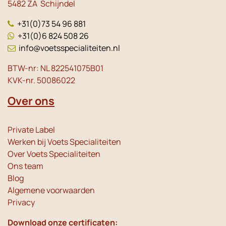
5482 ZA Schijndel
+31(0)73 54 96 881
+31(0)6 824 508 26
info@voetsspecialiteiten.nl
BTW-nr: NL 822541075B01
KVK-nr. 50086022
Over ons
Private Label
Werken bij Voets Specialiteiten
Over Voets Specialiteiten
Ons team
Blog
Algemene voorwaarden
Privacy
Download onze certificaten: