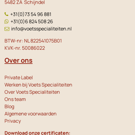
5482 ZA Schijndel
+31(0)73 54 96 881
+31(0)6 824 508 26
info@voetsspecialiteiten.nl
BTW-nr: NL 822541075B01
KVK-nr. 50086022
Over ons
Private Label
Werken bij Voets Specialiteiten
Over Voets Specialiteiten
Ons team
Blog
Algemene voorwaarden
Privacy
Download onze certificaten: