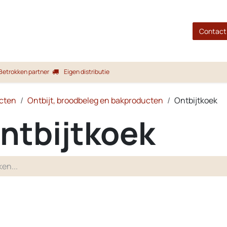
gina
Shop
Merken
Blog
Over ons
Service
Contact
Betrokken partner
Eigen distributie
cten
Ontbijt, broodbeleg en bakproducten
Ontbijtkoek
ntbijtkoek