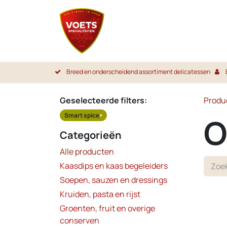
Overslaan naar inhoud
Startpa
Breed en onderscheidend assortiment delicatessen
Geselecteerde filters:
Produ
Smart spice
×
O
Categorieën
Alle producten
Kaasdips en kaas begeleiders
Soepen, sauzen en dressings
Kruiden, pasta en rijst
Groenten, fruit en overige
conserven