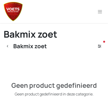
Overslaan naar inhoud
Bakmix zoet
ac
Bakmix zoet
Geen product gedefinieerd
Geen product gedefinieerd in deze categorie.