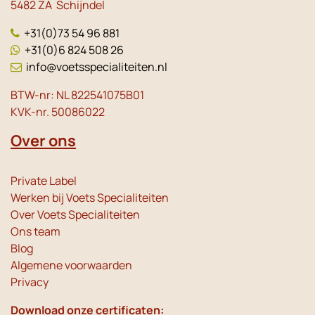
5482 ZA Schijndel
+31(0)73 54 96 881
+31(0)6 824 508 26
info@voetsspecialiteiten.nl
BTW-nr: NL 822541075B01
KVK-nr. 50086022
Over ons
Private Label
Werken bij Voets Specialiteiten
Over Voets Specialiteiten
Ons team
Blog
Algemene voorwaarden
Privacy
Download onze certificaten: