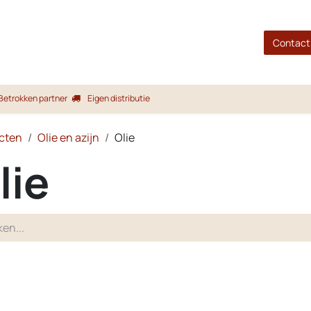
gina
Shop
Merken
Blog
Over ons
Service
Contact
Betrokken partner
Eigen distributie
cten
Olie en azijn
Olie
lie