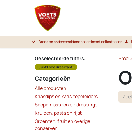
Overslaan naar inhoud
Startpa
Breed en onderscheidend assortiment delicatessen
Geselecteerde filters:
Produ
I Just Love Breakfast
×
O
Categorieën
Alle producten
Kaasdips en kaas begeleiders
Soepen, sauzen en dressings
Kruiden, pasta en rijst
Groenten, fruit en overige
conserven