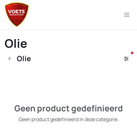
Overslaan naar inhoud
Olie
ac
Olie
Geen product gedefinieerd
Geen product gedefinieerd in deze categorie.