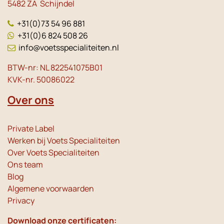
5482 ZA Schijndel
+31(0)73 54 96 881
+31(0)6 824 508 26
info@voetsspecialiteiten.nl
BTW-nr: NL 822541075B01
KVK-nr. 50086022
Over ons
Private Label
Werken bij Voets Specialiteiten
Over Voets Specialiteiten
Ons team
Blog
Algemene voorwaarden
Privacy
Download onze certificaten: