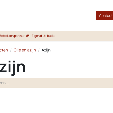
gina
Shop
Merken
Blog
Over ons
Service
Contact
Betrokken partner
Eigen distributie
cten
Olie en azijn
Azijn
zijn