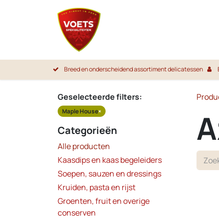
Overslaan naar inhoud
Startpa
Breed en onderscheidend assortiment delicatessen
Geselecteerde filters:
Produ
Maple House
×
A
Categorieën
Alle producten
Kaasdips en kaas begeleiders
Soepen, sauzen en dressings
Kruiden, pasta en rijst
Groenten, fruit en overige
conserven