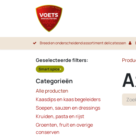
Overslaan naar inhoud
Startpa
Breed en onderscheidend assortiment delicatessen
Geselecteerde filters:
Produ
Smart spice
×
A
Categorieën
Alle producten
Kaasdips en kaas begeleiders
Soepen, sauzen en dressings
Kruiden, pasta en rijst
Groenten, fruit en overige
conserven