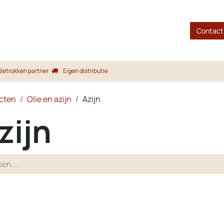
gina
Shop
Merken
Blog
Over ons
Service
Contact
Betrokken partner
Eigen distributie
cten
Olie en azijn
Azijn
zijn