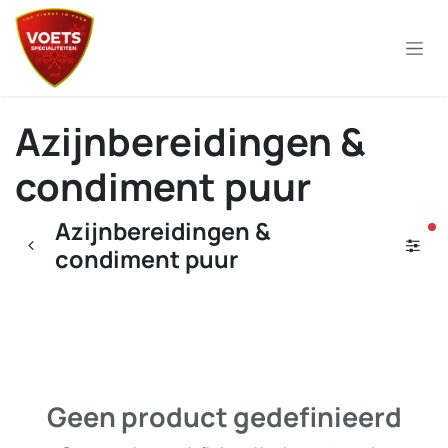
Overslaan naar inhoud
Azijnbereidingen &
condiment puur
Azijnbereidingen &
ac
condiment puur
Geen product gedefinieerd