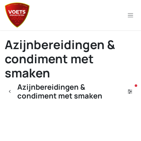
Overslaan naar inhoud
Azijnbereidingen &
condiment met
smaken
Azijnbereidingen &
ac
condiment met smaken