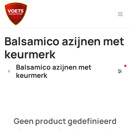
Overslaan naar inhoud
Balsamico azijnen met
keurmerk
Balsamico azijnen met
ac
keurmerk
Geen product gedefinieerd