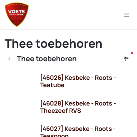
Overslaan naar inhoud
Thee toebehoren
ac
Thee toebehoren
[46026] Kesbeke - Roots -
Teatube
[46028] Kesbeke - Roots -
Theezeef RVS
[46027] Kesbeke - Roots -
Teaspoon