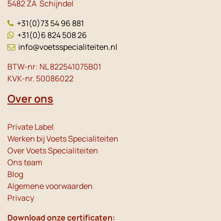
5482 ZA Schijndel
+31(0)73 54 96 881
+31(0)6 824 508 26
info@voetsspecialiteiten.nl
BTW-nr: NL 822541075B01
KVK-nr. 50086022
Over ons
Private Label
Werken bij Voets Specialiteiten
Over Voets Specialiteiten
Ons team
Blog
Algemene voorwaarden
Privacy
Download onze certificaten: