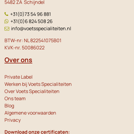
5482 ZA Schijndel
+31(0)73 54 96 881
+31(0)6 824 508 26
info@voetsspecialiteiten.nl
BTW-nr: NL 822541075B01
KVK-nr. 50086022
Over ons
Private Label
Werken bij Voets Specialiteiten
Over Voets Specialiteiten
Ons team
Blog
Algemene voorwaarden
Privacy
Download onze certificaten: