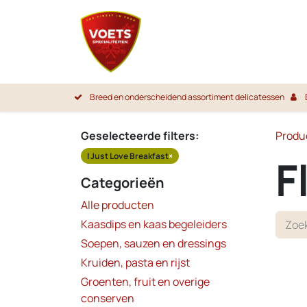
Overslaan naar inhoud
Startpa
Breed en onderscheidend assortiment delicatessen
Geselecteerde filters:
Produ
I Just Love Breakfast
×
F
Categorieën
Alle producten
Kaasdips en kaas begeleiders
Soepen, sauzen en dressings
Kruiden, pasta en rijst
Groenten, fruit en overige
conserven