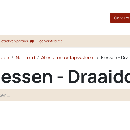
gina
Shop
Merken
Blog
Over ons
Service
Contact
Betrokken partner
Eigen distributie
cten
Non food
Alles voor uw tapsysteem
Flessen - Dra
lessen - Draaid