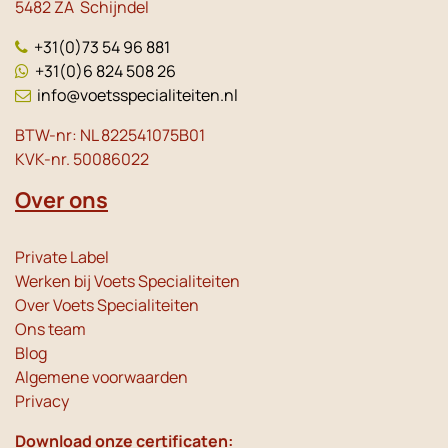
5482 ZA Schijndel
+31(0)73 54 96 881
+31(0)6 824 508 26
info@voetsspecialiteiten.nl
BTW-nr: NL 822541075B01
KVK-nr. 50086022
Over ons
Private Label
Werken bij Voets Specialiteiten
Over Voets Specialiteiten
Ons team
Blog
Algemene voorwaarden
Privacy
Download onze certificaten: