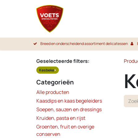
Overslaan naar inhoud
Startpa
Breed en onderscheidend assortiment delicatessen
Geselecteerde filters:
Produ
Kesbeke
×
K
Categorieën
Alle producten
Kaasdips en kaas begeleiders
Soepen, sauzen en dressings
Kruiden, pasta en rijst
Groenten, fruit en overige
conserven