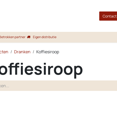
gina
Shop
Merken
Blog
Over ons
Service
Contact
Betrokken partner
Eigen distributie
cten
Dranken
Koffiesiroop
offiesiroop