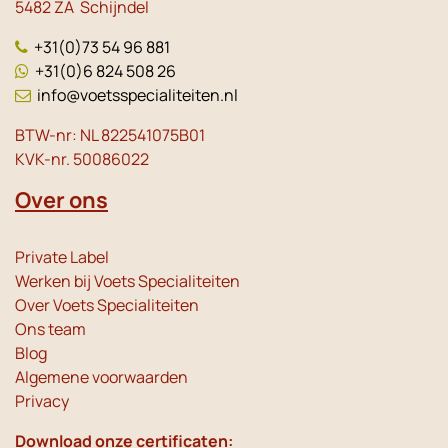
5482 ZA Schijndel
+31(0)73 54 96 881
+31(0)6 824 508 26
info@voetsspecialiteiten.nl
BTW-nr: NL 822541075B01
KVK-nr. 50086022
Over ons
Private Label
Werken bij Voets Specialiteiten
Over Voets Specialiteiten
Ons team
Blog
Algemene voorwaarden
Privacy
Download onze certificaten: