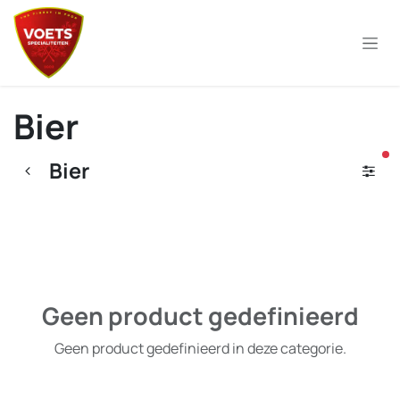
Overslaan naar inhoud
Bier
ac
Bier
Geen product gedefinieerd
Geen product gedefinieerd in deze categorie.