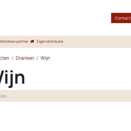
gina
Shop
Merken
Blog
Over ons
Service
Contact
Betrokken partner
Eigen distributie
cten
Dranken
Wijn
ijn