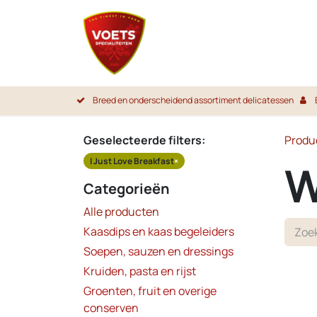
Overslaan naar inhoud
Startpa
Breed en onderscheidend assortiment delicatessen
Geselecteerde filters:
Produ
I Just Love Breakfast
×
W
Categorieën
Alle producten
Kaasdips en kaas begeleiders
Soepen, sauzen en dressings
Kruiden, pasta en rijst
Groenten, fruit en overige
conserven