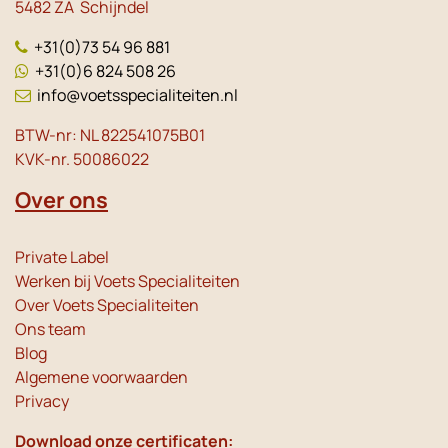
5482 ZA Schijndel
+31(0)73 54 96 881
+31(0)6 824 508 26
info@voetsspecialiteiten.nl
BTW-nr: NL 822541075B01
KVK-nr. 50086022
Over ons
Private Label
Werken bij Voets Specialiteiten
Over Voets Specialiteiten
Ons team
Blog
Algemene voorwaarden
Privacy
Download onze certificaten: