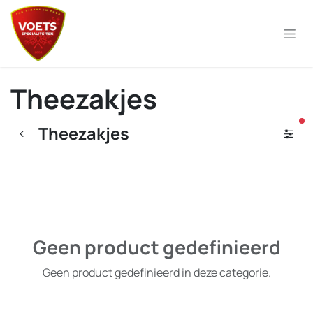
Overslaan naar inhoud
Theezakjes
ac
Theezakjes
Geen product gedefinieerd
Geen product gedefinieerd in deze categorie.