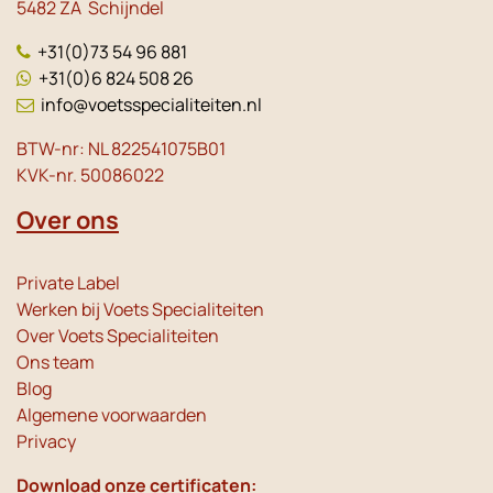
5482 ZA Schijndel
+31(0)73 54 96 881
+31(0)6 824 508 26
info@voetsspecialiteiten.nl
BTW-nr: NL 822541075B01
KVK-nr. 50086022
Over ons
Private Label
Werken bij Voets Specialiteiten
Over Voets Specialiteiten
Ons team
Blog
Algemene voorwaarden
Privacy
Download onze certificaten: