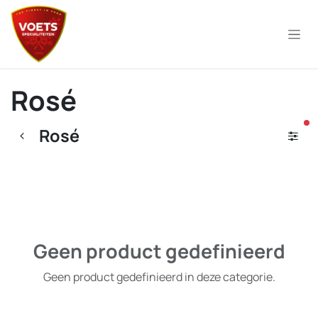
Overslaan naar inhoud
Rosé
ac
Rosé
Geen product gedefinieerd
Geen product gedefinieerd in deze categorie.