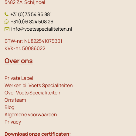
5482 ZA Schijndel
+31(0)73 54 96 881
+31(0)6 824 508 26
info@voetsspecialiteiten.nl
BTW-nr: NL 822541075B01
KVK-nr. 50086022
Over ons
Private Label
Werken bij Voets Specialiteiten
Over Voets Specialiteiten
Ons team
Blog
Algemene voorwaarden
Privacy
Download onze certificaten: