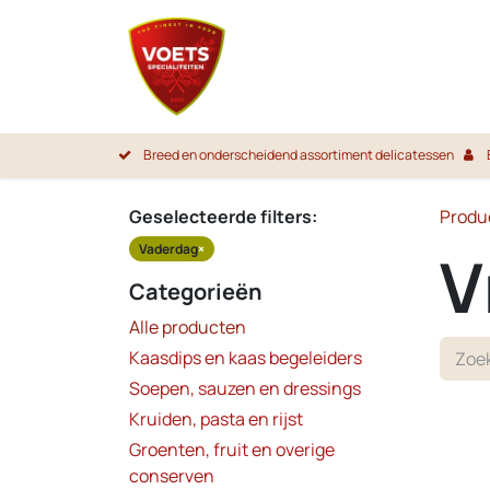
Overslaan naar inhoud
Startpa
Breed en onderscheidend assortiment delicatessen
Geselecteerde filters:
Produ
Vaderdag
×
V
Categorieën
Alle producten
Kaasdips en kaas begeleiders
Soepen, sauzen en dressings
Kruiden, pasta en rijst
Groenten, fruit en overige
conserven