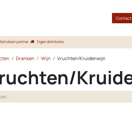
gina
Shop
Merken
Blog
Over ons
Service
Contact
Betrokken partner
Eigen distributie
cten
Dranken
Wijn
Vruchten/Kruidenwijn
ruchten/Kruid